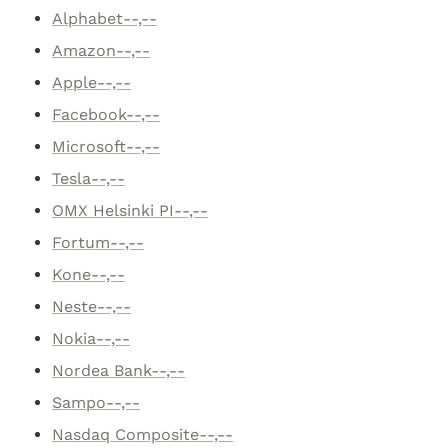
Alphabet--,--
Amazon--,--
Apple--,--
Facebook--,--
Microsoft--,--
Tesla--,--
OMX Helsinki PI--,--
Fortum--,--
Kone--,--
Neste--,--
Nokia--,--
Nordea Bank--,--
Sampo--,--
Nasdaq Composite--,--