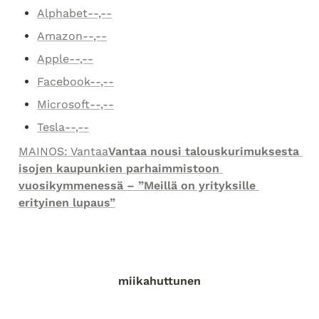
Alphabet--,--
Amazon--,--
Apple--,--
Facebook--,--
Microsoft--,--
Tesla--,--
MAINOS: Vantaa
Vantaa nousi talouskurimuksesta 
isojen kaupunkien parhaimmistoon 
vuosikymmenessä – ”Meillä on yrityksille 
erityinen lupaus”
miikahuttunen