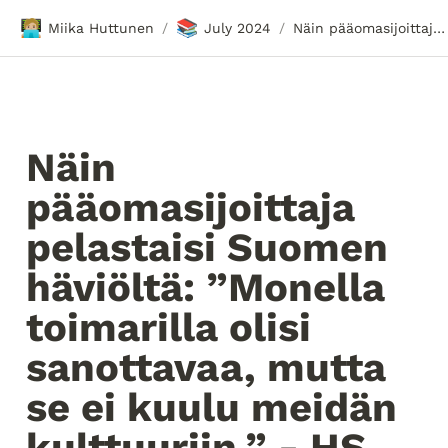
🧑🏼‍💻
📚
Miika Huttunen
July 2024
Näin pääomasijoittaja pelastaisi Suomen häviöltä: ”Monella toimarilla olisi sanottavaa, mutta se ei kuulu meidän kulttuuriin.” - HS Visio | HS.fi
/
/
Näin 
pääomasijoittaja 
pelastaisi Suomen 
häviöltä: ”Monella 
toimarilla olisi 
sanottavaa, mutta 
se ei kuulu meidän 
kulttuuriin.” - HS 