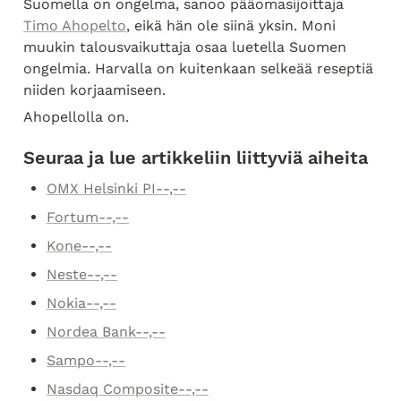
Suomella on ongelma, sanoo pääomasijoittaja 
Timo Ahopelto
, eikä hän ole siinä yksin. Moni 
muukin talousvaikuttaja osaa luetella Suomen 
ongelmia. Harvalla on kuitenkaan selkeää reseptiä 
niiden korjaamiseen.
Ahopellolla on.
Seuraa ja lue artikkeliin liittyviä aiheita
OMX Helsinki PI--,--
Fortum--,--
Kone--,--
Neste--,--
Nokia--,--
Nordea Bank--,--
Sampo--,--
Nasdaq Composite--,--